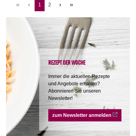
Seite
Seite
1
2
REZEPT DER WOCHE
Immer die aktuellen Rezepte
und Angebote erhalten?
Abonnieren Sie unseren
Newsletter!
zum Newsletter anmelden