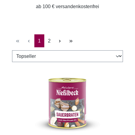
ab 100 € versandenkostenfrei
Seite
Seite
1
2